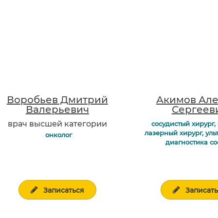
Воробьев Дмитрий
Акимов Ал
Валерьевич
Сергеев
врач высшей категории
cосудистый хирург,
лазерный хирург, уль
онколог
диагностика со
Записаться
Записат