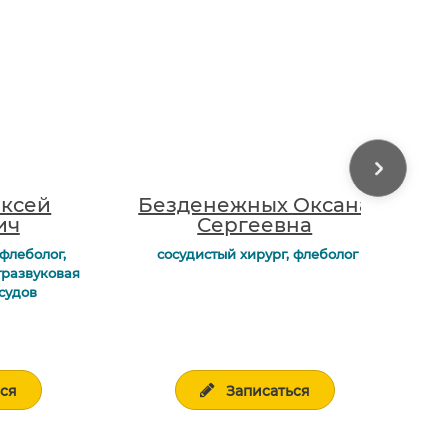
ексей
Безденежных Оксана
ич
Сергеевна
до
 флеболог,
сосудистый хирург, флеболог
тразвуковая
судов
л
ься
Записаться