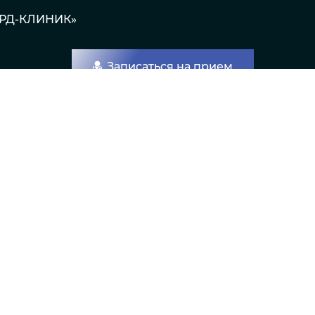
АРД-КЛИНИК»
Записаться на прием
ования кожи
УЗИ
Цены
Акции
Контакты