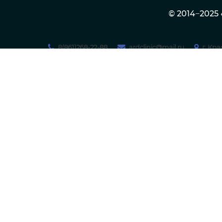
© 2014−202
8(861)268-22-88
ardclinic@mail.ru
г. Кр
МЕДИЦИНСКИЙ ЦЕНТР
О клинике
ФЛЕБОЛОГИИ
И ЛИМФОЛОГИИ