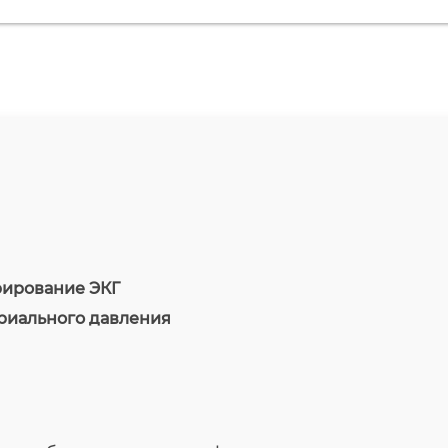
рирование ЭКГ
риального давления