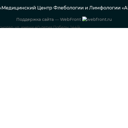
5 «Медицинский Центр Флебологии и Лимфологии «
Поддержка сайта — WebFront
аснодар, ул. имени 40-летия Победы, 144/4
Флебология
Лимфология
Кардиология
Новообраз