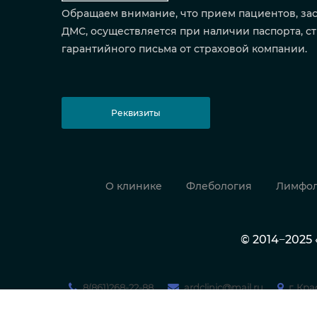
Обращаем внимание, что прием пациентов, за
ДМС, осуществляется при наличии паспорта, ст
гарантийного письма от страховой компании.
Реквизиты
О клинике
Флебология
Лимфол
© 2014−202
8(861)268-22-88
ardclinic@mail.ru
г. Кр
МЕДИЦИНСКИЙ ЦЕНТР