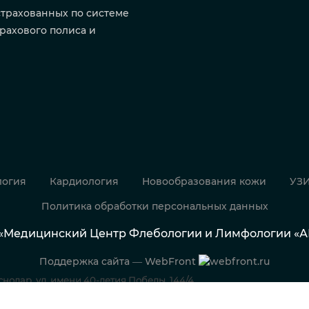
страхованных по системе
рахового полиса и
огия
Кардиология
Новообразования кожи
УЗ
Политика обработки персональных данных
5 «Медицинский Центр Флебологии и Лимфологии «
Поддержка сайта — WebFront
аснодар, ул. имени 40-летия Победы, 144/4