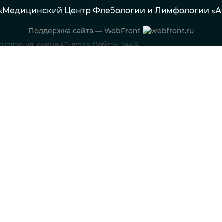
5 «Медицинский Центр Флебологии и Лимфологии «
Поддержка сайта — WebFront
аснодар, ул. имени 40-летия Победы, 144/4
Флебология
Лимфология
Кардиология
Новообраз