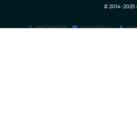
© 2014−202
8(861)268-22-88
ardclinic@mail.ru
г. Кр
МЕДИЦИНСКИЙ ЦЕНТР
О клинике
ФЛЕБОЛОГИИ
И ЛИМФОЛОГИИ