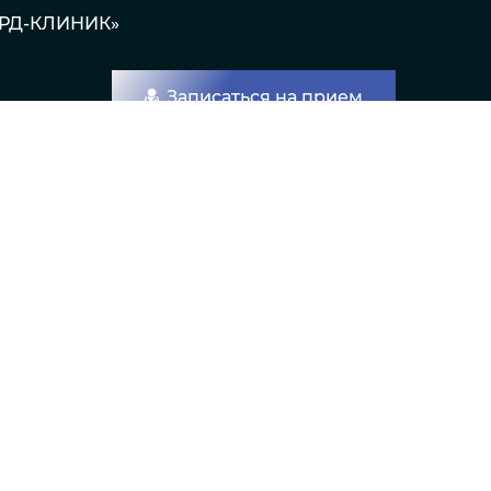
АРД-КЛИНИК»
Записаться на прием
ования кожи
УЗИ
Цены
Акции
Контакты